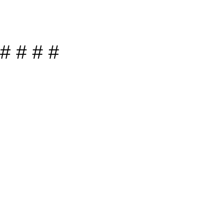
#
#
#
#