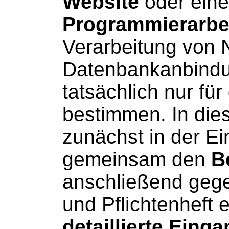
Website
oder eine
Programmierarbe
Verarbeitung von N
Datenbankanbind
tatsächlich nur fü
bestimmen. In die
zunächst in der E
gemeinsam den
B
anschließend gege
und Pflichtenheft e
detaillierte Eing