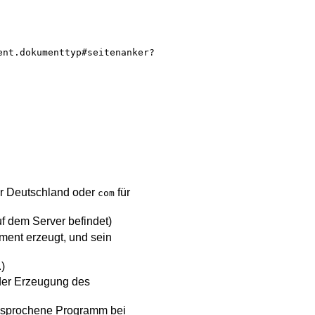
ent.dokumenttyp#seitenanker?
r Deutschland oder
für
com
f dem Server befindet)
ent erzeugt, und sein
.)
der Erzeugung des
gesprochene Programm bei