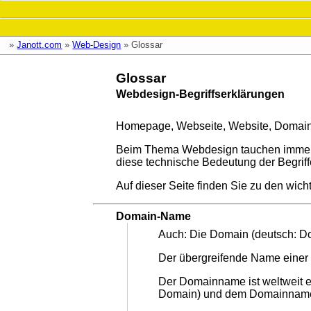
ich?
Seiteninhalt
Website-
»
Janott.com
»
Web-Design
»
Glossar
Infos
Glossar
Webdesign-Begriffserklärungen
Homepage, Webseite, Website, Domain,
Beim Thema Webdesign tauchen immer wie
diese technische Bedeutung der Begriff
Auf dieser Seite finden Sie zu den wicht
Domain-Name
Auch: Die Domain (deutsch: 
Der übergreifende Name eine
Der Domainname ist weltweit e
Domain) und dem Domainnamen