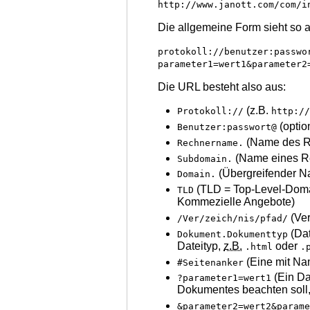
http://www.janott.com/com/i
Die allgemeine Form sieht so 
protokoll://benutzer:passwo
parameter1=wert1&parameter2
Die URL besteht also aus:
(z.B.
Protokoll://
http:/
(optio
Benutzer:passwort@
(Name des Re
Rechnername.
(Name eines Re
Subdomain.
(Übergreifender N
Domain.
(TLD = Top-Level-Doma
TLD
Kommezielle Angebote)
(Ver
/Ver/zeich/nis/pfad/
(Dat
Dokument.Dokumenttyp
Dateityp,
z.B.
oder
.html
.
(Eine mit Nam
#Seitenanker
(Ein Da
?parameter1=wert1
Dokumentes beachten soll,
&parameter2=wert2&param