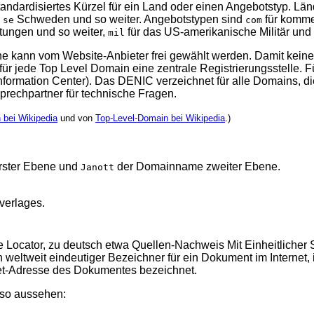
tandardisiertes Kürzel für ein Land oder einen Angebotstyp. L
,
Schweden und so weiter. Angebotstypen sind
für komme
se
com
tungen und so weiter,
für das US-amerikanische Militär und 
mil
 kann vom Website-Anbieter frei gewählt werden. Damit kein
für jede Top Level Domain eine zentrale Registrierungsstelle. F
ormation Center). Das DENIC verzeichnet für alle Domains, di
rechpartner für technische Fragen.
 bei Wikipedia
und von
Top-Level-Domain bei Wikipedia
.)
ster Ebene und
der Domainname zweiter Ebene.
Janott
verlages.
e Locator, zu deutsch etwa Quellen-Nachweis Mit Einheitlicher
 weltweit eindeutiger Bezeichner für ein Dokument im Internet, 
rnet-Adresse des Dokumentes bezeichnet.
 so aussehen: