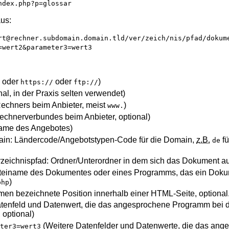
ndex.php?p=glossar
aus:
rt@rechner.subdomain.domain.tld/ver/zeich/nis/pfad/dokum
=wert2&parameter3=wert3
oder
oder
)
/
https://
ftp://
nal, in der Praxis selten verwendet)
chners beim Anbieter, meist
)
www.
chnerverbundes beim Anbieter, optional)
ame des Angebotes)
in: Ländercode/Angebotstypen-Code für die Domain,
z.B.
fü
de
zeichnispfad: Ordner/Unterordner in dem sich das Dokument au
einame des Dokumentes oder eines Programms, das ein Dokum
)
php
en bezeichnete Position innerhalb einer HTML-Seite, optional
tenfeld und Datenwert, die das angesprochene Programm bei 
 optional)
(Weitere Datenfelder und Datenwerte, die das an
eter3=wert3