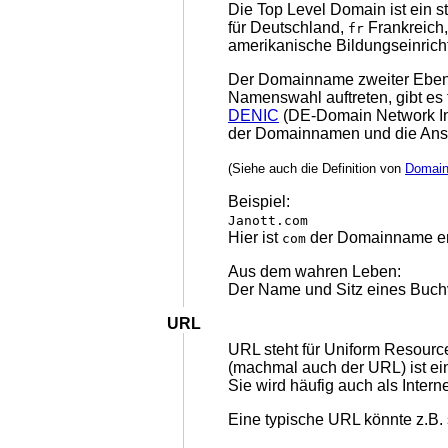
Die Top Level Domain ist ein s
für Deutschland,
Frankreich
fr
amerikanische Bildungseinrich
Der Domainname zweiter Ebene
Namenswahl auftreten, gibt es 
DENIC
(DE-Domain Network Inf
der Domainnamen und die Ansp
(Siehe auch die Definition von
Domain
Beispiel:
Janott.com
Hier ist
der Domainname er
com
Aus dem wahren Leben:
Der Name und Sitz eines Buch
URL
URL steht für Uniform Resourc
(machmal auch der URL) ist ein
Sie wird häufig auch als Inte
Eine typische URL könnte z.B.