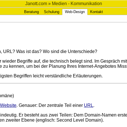
Janott.com
» Medien - Kommunikation
Beratung
Schulung
Web-Design
Kontakt
 URL? Was ist das? Wo sind die Unterschiede?
der Begriffe auf, die technisch belegt sind. Im Gespräch mit I
e zu kennen, um bei der Planung Ihres Internet-Angebotes Mis
igsten Begriffen leicht verständliche Erläuterungen.
Domäne)
r
Website
. Genauer: Der zentrale Teil einer
URL
.
indeutig. Er besteht aus zwei Teilen: Dem Domain-Namen erste
 zweiter Ebene (englisch: Second Level Domain).